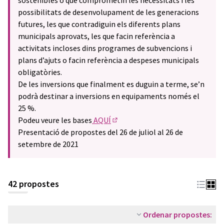
sostenibles o que comprometin les necessitats i les
possibilitats de desenvolupament de les generacions
futures, les que contradiguin els diferents plans
municipals aprovats, les que facin referència a
activitats incloses dins programes de subvencions i
plans d’ajuts o facin referència a despeses municipals
obligatòries.
De les inversions que finalment es duguin a terme, se’n
podrà destinar a inversions en equipaments només el
25 %.
Podeu veure les bases
AQUÍ
(Enllaç extern)
Presentació de propostes del 26 de juliol al 26 de
setembre de 2021
42 propostes
Ordenar propostes: