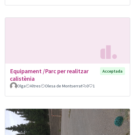
Equipament /Parc per realitzar
Acceptada
calistènia
Olga
Altres
Olesa de Montserrat
0
1