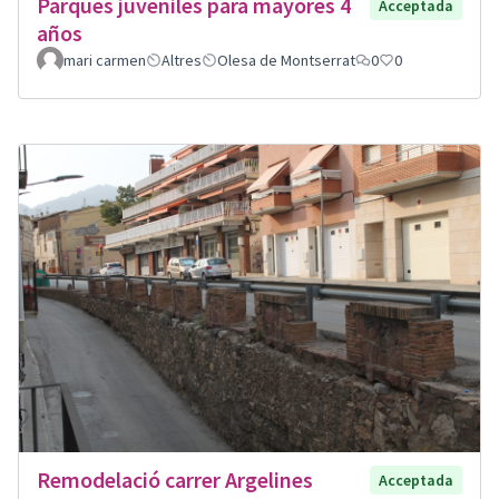
Parques juveniles para mayores 4
Acceptada
años
mari carmen
Altres
Olesa de Montserrat
0
0
Remodelació carrer Argelines
Acceptada