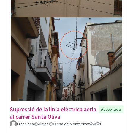
Supressió de la línia elèctrica aèria
Acceptada
al carrer Santa Oliva
Francisca
Altres
Olesa de Montserrat
0
0