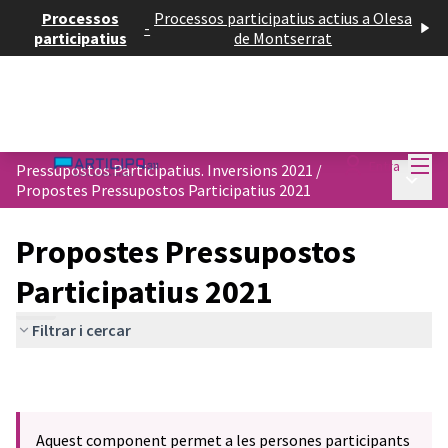
Processos
Processos participatius actius a Olesa
-
participatius
de Montserrat
Menú
Entra
Pressupostos Participatius. Inversions 2021
/
Menú p
Propostes Pressupostos Participatius 2021
Propostes Pressupostos
Participatius 2021
Filtrar i cercar
Aquest component permet a les persones participants