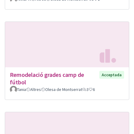
Remodelació grades camp de
Acceptada
fútbol
Tania
Altres
Olesa de Montserrat
3
6