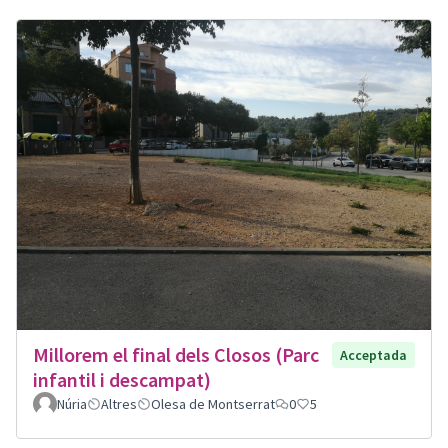
Millorem el final dels Closos (Parc
Acceptada
infantil i descampat)
Núria
Altres
Olesa de Montserrat
0
5