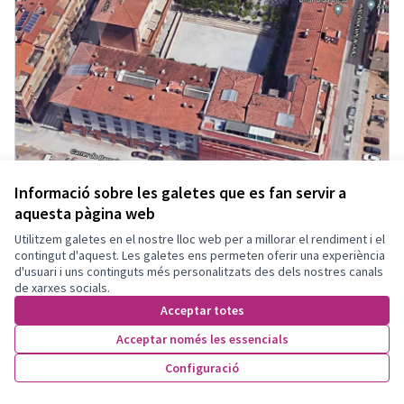
Informació sobre les galetes que es fan servir a
aquesta pàgina web
Utilitzem galetes en el nostre lloc web per a millorar el rendiment i el
Retirada de la pavimentació dura
Acceptada
contingut d'aquest. Les galetes ens permeten oferir una experiència
de la Plaça dels Països Catalans i
d'usuari i uns continguts més personalitzats des dels nostres canals
de xarxes socials.
convertir-la en un parc verd
Acceptar totes
Cumulonimbus
Altres
Olesa de Montserrat
0
2
Acceptar només les essencials
Configuració