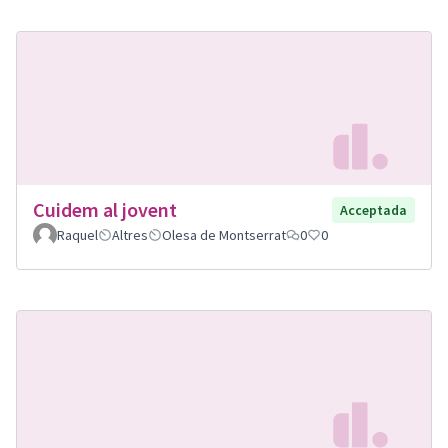
Cuidem al jovent
Acceptada
Raquel
Altres
Olesa de Montserrat
0
0