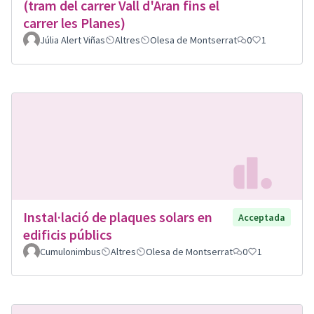
(tram del carrer Vall d'Aran fins el
carrer les Planes)
Júlia Alert Viñas
Altres
Olesa de Montserrat
0
1
Instal·lació de plaques solars en
Acceptada
edificis públics
Cumulonimbus
Altres
Olesa de Montserrat
0
1