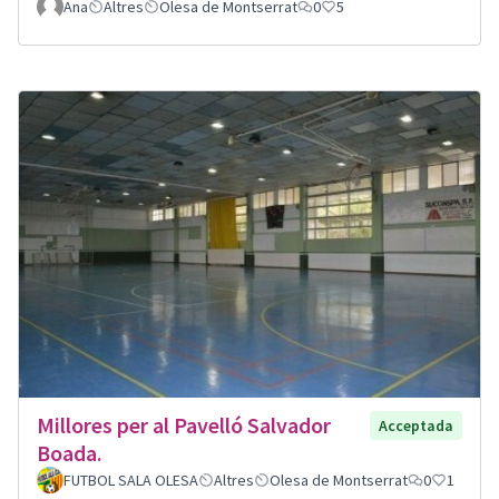
Ana
Altres
Olesa de Montserrat
0
5
Millores per al Pavelló Salvador
Acceptada
Boada.
FUTBOL SALA OLESA
Altres
Olesa de Montserrat
0
1