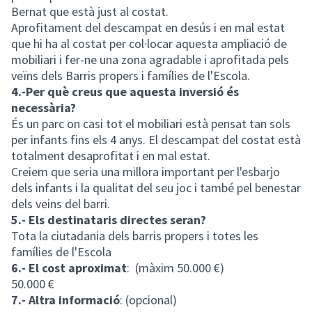
Bernat que està just al costat.
Aprofitament del descampat en desús i en mal estat
que hi ha al costat per col·locar aquesta ampliació de
mobiliari i fer-ne una zona agradable i aprofitada pels
veïns dels Barris propers i famílies de l'Escola.
4.-Per què creus que aquesta inversió és
necessària?
És un parc on casi tot el mobiliari està pensat tan sols
per infants fins els 4 anys. El descampat del costat està
totalment desaprofitat i en mal estat.
Creiem que seria una millora important per l'esbarjo
dels infants i la qualitat del seu joc i també pel benestar
dels veins del barri.
5.- Els destinataris directes seran?
Tota la ciutadania dels barris propers i totes les
famílies de l'Escola
6.- El cost aproximat
:
(màxim 50.000 €)
50.000 €
7.- Altra informació
: (opcional)