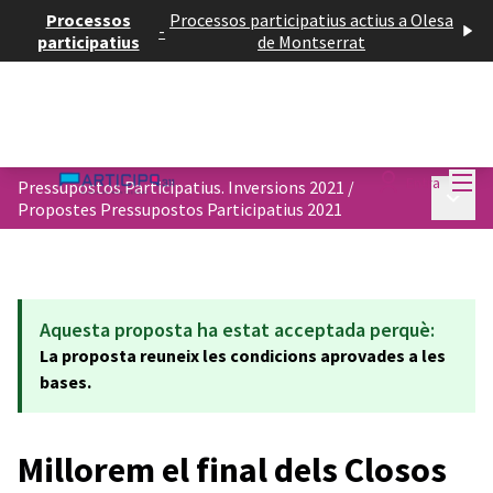
Processos
Processos participatius actius a Olesa
-
participatius
de Montserrat
Menú
Entra
Pressupostos Participatius. Inversions 2021
/
Menú p
Propostes Pressupostos Participatius 2021
Aquesta proposta ha estat acceptada perquè:
La proposta reuneix les condicions aprovades a les
bases.
Millorem el final dels Closos