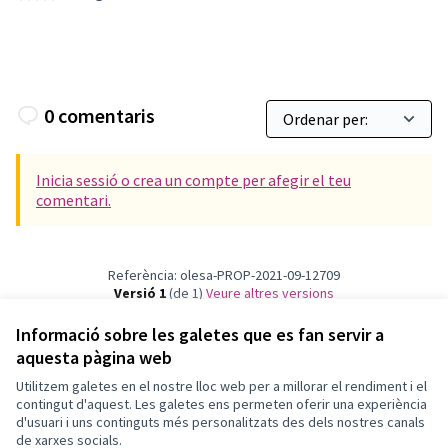
0 comentaris
Inicia sessió o crea un compte per afegir el teu
comentari.
Referència: olesa-PROP-2021-09-12709
Versió 1
(de 1)
veure altres versions
Verifica l'empremta digital
Informació sobre les galetes que es fan servir a
aquesta pàgina web
Utilitzem galetes en el nostre lloc web per a millorar el rendiment i el
Termes i condicions d'ús
contingut d'aquest. Les galetes ens permeten oferir una experiència
Configuració de les galetes
d'usuari i uns continguts més personalitzats des dels nostres canals
Participa Olesa de Montserrat a X
Participa Olesa de Montserrat a Facebook
Participa Olesa de Montserrat a Instagram
Participa Olesa de Montserrat a YouTube
de xarxes socials.