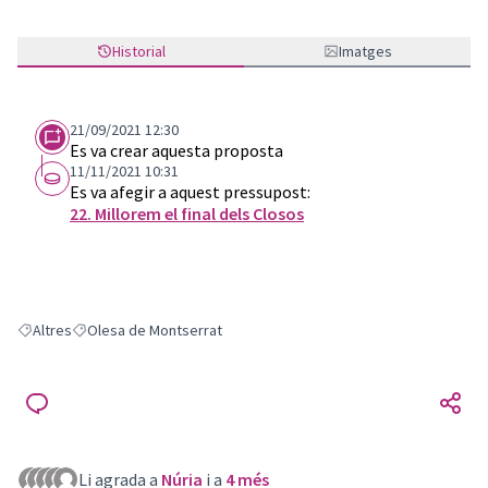
Historial
Imatges
21/09/2021 12:30
Es va crear aquesta proposta
11/11/2021 10:31
Es va afegir a aquest pressupost:
22. Millorem el final dels Closos
Altres
Olesa de Montserrat
Resultats en filtrar per: Altres
Resultats en filtrar per: Olesa de Montserrat
Li agrada a
Núria
i a
4 més