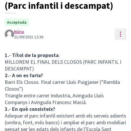
(Parc infantil i descampat)
Acceptada
Núria
Cont
21/09/2021 12:36
1.- Títol de la proposta
:
MILLOREM EL FINAL DELS CLOSOS (PARC INFANTIL I
DESCAMPAT)
2.- A on es faria?
Barri Els Closos. Final carrer Lluís Puigjaner ("Rambla
Closos")
Triangle entre carrer Industria, Avinguda Lluís
Companys i Avinguda Francesc Macià.
3.- En què consisteix?
Adequar el parc infantil existent amb els serveis adients
(ombra, font, més bancs) i ampliar el parc amb mobiliari
pensat per les edats dels infants de l'Escola Sant