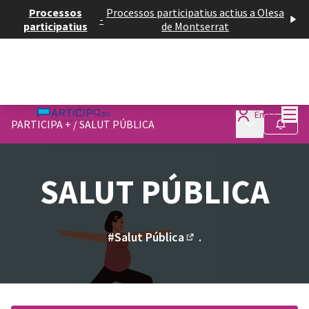
Processos
Processos participatius actius a Olesa
-
participatius
de Montserrat
Menú
Entra
Menú principa
PARTICIPA +
/
SALUT PÚBLICA
Seguir
SALUT PÚBLICA
#Salut Pública
.
(Enllaç extern)