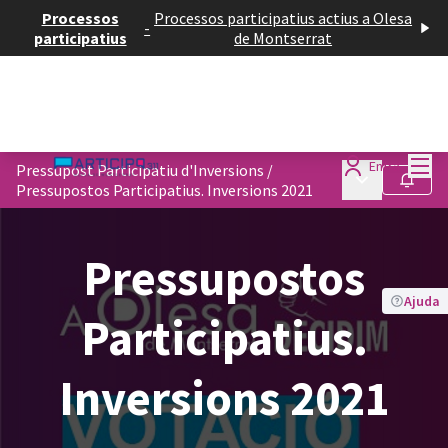
Processos
Processos participatius actius a Olesa
-
participatius
de Montserrat
Menú
Entra
Pressupost Participatiu d'Inversions
/
Menú principa
Seguir
Pressupostos Participatius. Inversions 2021
Pressupostos
Ajuda
Participatius.
Inversions 2021