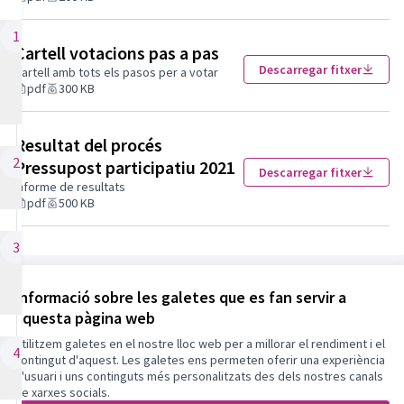
Constituim la
1
Cartell votacions pas a pas
Comisió de
Descarregar fitxer
Cartell amb tots els pasos per a votar
Pressupostos
pdf
300 KB
Participatius
16/06/2021 - 28/06/2021
Resultat del procés
Aprovació de les
2
Pressupost participatiu 2021
Descarregar fitxer
bases
Informe de resultats
13/07/2021 - 20/07/2021
pdf
500 KB
Difusió de les
3
bases i del
Referència: olesa-PART-2021-04-453
projecte
Informació sobre les galetes que es fan servir a
26/07/2021 - 31/07/2021
aquesta pàgina web
Utilitzem galetes en el nostre lloc web per a millorar el rendiment i el
Termes i condicions d'ús
Recollida de
4
contingut d'aquest. Les galetes ens permeten oferir una experiència
Configuració de les galetes
propostes
d'usuari i uns continguts més personalitzats des dels nostres canals
Participa Olesa de Montserrat a X
Participa Olesa de Montserrat a Facebook
Participa Olesa de Montserrat a Instagram
Participa Olesa de Montserrat a YouTube
26/07/2021 - 26/09/2021
de xarxes socials.