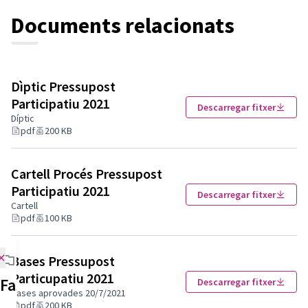
Documents relacionats
Dìptic Pressupost
Participatiu 2021
Descarregar fitxer
Díptic
pdf
200 KB
Cartell Procés Pressupost
Participatiu 2021
Descarregar fitxer
Cartell
pdf
100 KB
×
Bases Pressupost
Particupatiu 2021
Fases del procés
Descarregar fitxer
Bases aprovades 20/7/2021
pdf
200 KB