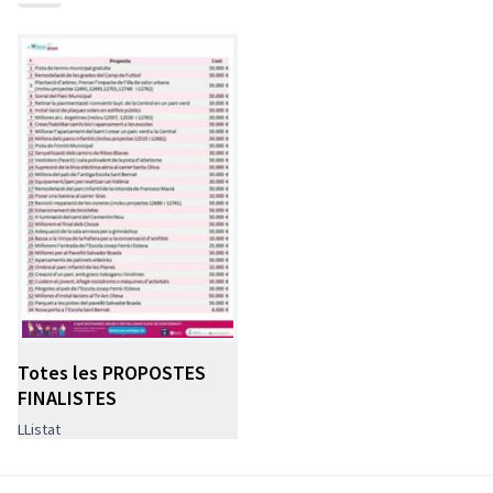
poder votar i es farà el suport tècnic necessari.
9.-
Qui vetlla pel procés?
La Comissió Ciutadana del Pressupost Participatiu
d'Inversions, que aplega representants de diverses
entitats olesanes i dels consells sectorials i ciutadania
a títol individual. La comissió tindrà el suport de la
Comissió Tècnica del Pressupost Participatiu
d'Inversions per assessorar-la i elaborar la
documentació necessària.
Totes les PROPOSTES
FINALISTES
LListat