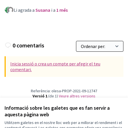
Li agrada a
Susana
i a
1 més
0 comentaris
Inicia sessió o crea un compte per afegir el teu
comentari.
Referència: olesa-PROP-2021-09-12747
Versió 1
(de 1)
veure altres versions
Verifica l'empremta digital
Informació sobre les galetes que es fan servir a
aquesta pàgina web
Utilitzem galetes en el nostre lloc web per a millorar el rendiment i el
Termes i condicions d'ús
contingut d'aquest. Les galetes ens permeten oferir una experiència