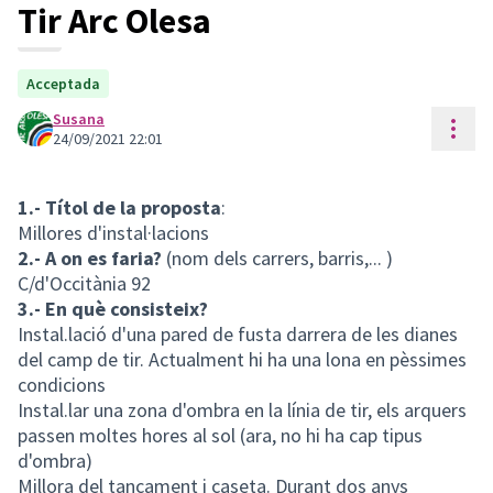
Tir Arc Olesa
Acceptada
Susana
Cont
24/09/2021 22:01
1.- Títol de la proposta
:
Millores d'instal·lacions
2.- A on es faria?
(nom dels carrers, barris,... )
C/d'Occitània 92
3.- En què consisteix?
Instal.lació d'una pared de fusta darrera de les dianes
del camp de tir. Actualment hi ha una lona en pèssimes
condicions
Instal.lar una zona d'ombra en la línia de tir, els arquers
passen moltes hores al sol (ara, no hi ha cap tipus
d'ombra)
Millora del tancament i caseta. Durant dos anys