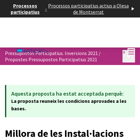
Processos
Processos participatius actius a Olesa
-
participatius
de Montserrat
Menú
Entra
Pressupostos Participatius. Inversions 2021
/
Menú p
Propostes Pressupostos Participatius 2021
Aquesta proposta ha estat acceptada perquè:
La proposta reuneix les condicions aprovades a les
bases.
Millora de les Instal·lacions