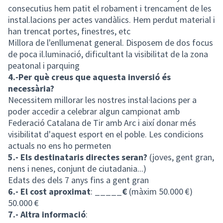
consecutius hem patit el robament i trencament de les
instal.lacions per actes vandàlics. Hem perdut material i
han trencat portes, finestres, etc
Millora de l'enllumenat general. Disposem de dos focus
de poca il.luminació, dificultant la visibilitat de la zona
peatonal i parquing
4.-Per què creus que aquesta inversió és
necessària?
Necessitem millorar les nostres instal·lacions per a
poder accedir a celebrar algun campionat amb
Federació Catalana de Tir amb Arc i així donar més
visibilitat d'aquest esport en el poble. Les condicions
actuals no ens ho permeten
5.- Els destinataris directes seran?
(joves, gent gran,
nens i nenes, conjunt de ciutadania...)
Edats des dels 7 anys fins a gent gran
6.- El cost aproximat
: _____
€
(màxim 50.000 €)
50.000 €
7.- Altra informació
: