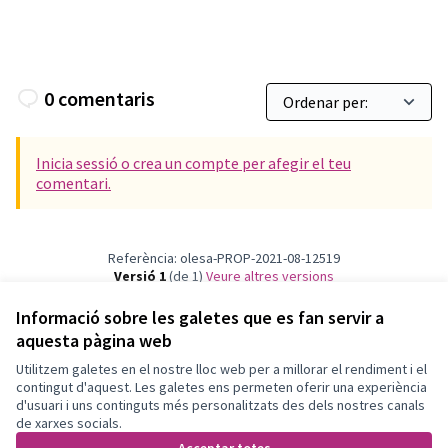
0 comentaris
Inicia sessió o crea un compte per afegir el teu
comentari.
Referència: olesa-PROP-2021-08-12519
Versió 1
(de 1)
veure altres versions
Verifica l'empremta digital
Informació sobre les galetes que es fan servir a
aquesta pàgina web
Utilitzem galetes en el nostre lloc web per a millorar el rendiment i el
Termes i condicions d'ús
contingut d'aquest. Les galetes ens permeten oferir una experiència
Configuració de les galetes
d'usuari i uns continguts més personalitzats des dels nostres canals
Participa Olesa de Montserrat a X
Participa Olesa de Montserrat a Facebook
Participa Olesa de Montserrat a Instagram
Participa Olesa de Montserrat a YouTube
de xarxes socials.
(Enllaç extern)
(Enllaç extern)
(Enllaç extern)
(Enllaç extern)