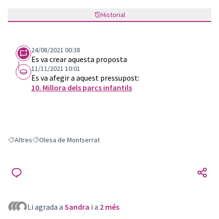
Historial
24/08/2021 00:38
Es va crear aquesta proposta
11/11/2021 10:01
Es va afegir a aquest pressupost:
10. Millora dels parcs infantils
Altres
Olesa de Montserrat
Resultats en filtrar per: Altres
Resultats en filtrar per: Olesa de Montserrat
Li agrada a
Sandra
i a
2 més