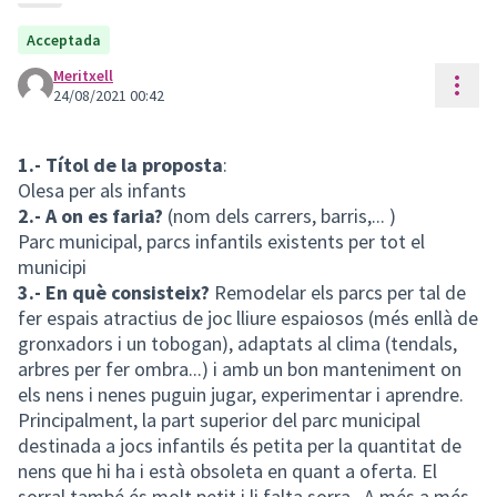
Acceptada
Meritxell
Cont
24/08/2021 00:42
1.- Títol de la proposta
:
Olesa per als infants
2.- A on es faria?
(nom dels carrers, barris,... )
Parc municipal, parcs infantils existents per tot el
municipi
3.- En què consisteix?
Remodelar els parcs per tal de
fer espais atractius de joc lliure espaiosos (més enllà de
gronxadors i un tobogan), adaptats al clima (tendals,
arbres per fer ombra...) i amb un bon manteniment on
els nens i nenes puguin jugar, experimentar i aprendre.
Principalment, la part superior del parc municipal
destinada a jocs infantils és petita per la quantitat de
nens que hi ha i està obsoleta en quant a oferta. El
sorral també és molt petit i li falta sorra . A més a més,