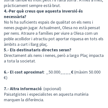
pràcticament sempre està brut.
4.-Per què creus que aquesta inversió és
necessària?
No hi ha suficients espais de qualitat on els nens i
nenes puguin jugar. Actualment, Olesa no està pensat
per nens. Atraure a famílies per viure a Olesa com un
poble acollidor i atractiu pot aportar riquesa en tots els
àmbits a curt i llarg plaç.
5.- Els destinataris directes seran?
Directament als nens i nenes, però a largo Plaç impacta
a tota la societat.
6.- El cost aproximat
: _50.000____
€
(màxim 50.000
€)
7.- Altra informació
: (opcional)
Paisatgistes i especialistes en aquesta matèria
marquen la diferència.