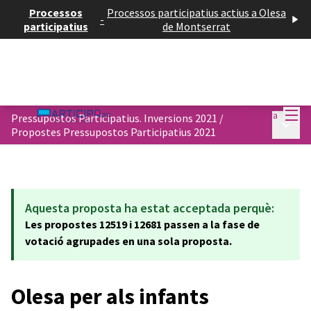
Processos
Processos participatius actius a Olesa
-
participatius
de Montserrat
Menú
Entra
Pressupostos Participatius. Inversions 2021
/
Menú p
Propostes Pressupostos Participatius 2021
Aquesta proposta ha estat acceptada perquè:
Les propostes 12519 i 12681 passen a la fase de
votació agrupades en una sola proposta.
Olesa per als infants