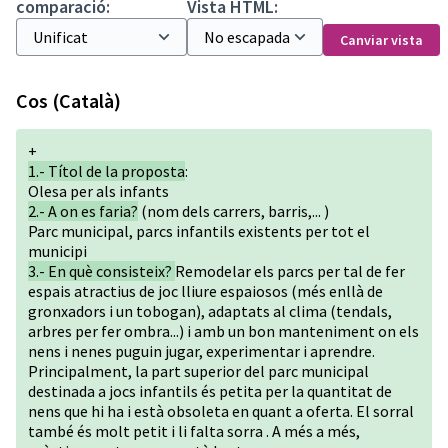
comparació:
Vista HTML:
Canviar vista
Cos (Català)
+
1.- Títol de la proposta
:
Olesa per als infants
2.- A on es faria?
(nom dels carrers, barris,... )
Parc municipal, parcs infantils existents per tot el
municipi
3.- En què consisteix?
Remodelar els parcs per tal de fer
espais atractius de joc lliure espaiosos (més enllà de
gronxadors i un tobogan), adaptats al clima (tendals,
arbres per fer ombra...) i amb un bon manteniment on els
nens i nenes puguin jugar, experimentar i aprendre.
Principalment, la part superior del parc municipal
destinada a jocs infantils és petita per la quantitat de
nens que hi ha i està obsoleta en quant a oferta. El sorral
també és molt petit i li falta sorra . A més a més,