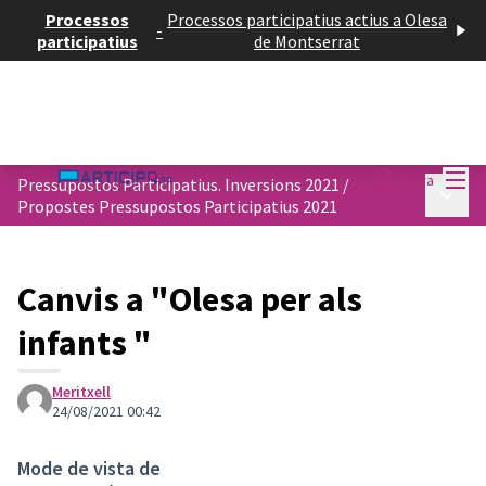
Processos
Processos participatius actius a Olesa
-
participatius
de Montserrat
Menú
Entra
Pressupostos Participatius. Inversions 2021
/
Menú p
Propostes Pressupostos Participatius 2021
Canvis a "Olesa per als
infants "
Meritxell
24/08/2021 00:42
Mode de vista de