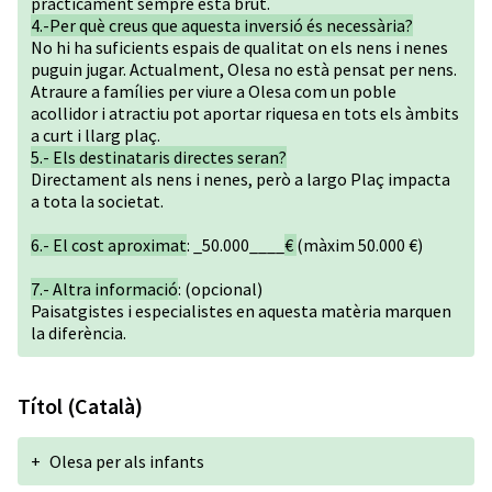
pràcticament sempre està brut.
4.-Per què creus que aquesta inversió és necessària?
No hi ha suficients espais de qualitat on els nens i nenes
puguin jugar. Actualment, Olesa no està pensat per nens.
Atraure a famílies per viure a Olesa com un poble
acollidor i atractiu pot aportar riquesa en tots els àmbits
a curt i llarg plaç.
5.- Els destinataris directes seran?
Directament als nens i nenes, però a largo Plaç impacta
a tota la societat.
6.- El cost aproximat
: _50.000____
€
(màxim 50.000 €)
7.- Altra informació
: (opcional)
Paisatgistes i especialistes en aquesta matèria marquen
la diferència.
Títol (Català)
+
Olesa per als infants