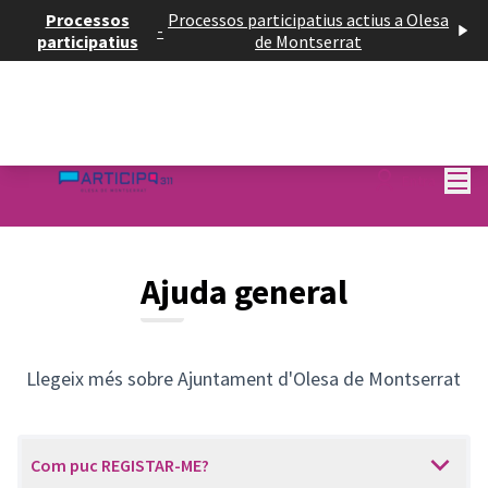
Processos
Processos participatius actius a Olesa
-
participatius
de Montserrat
Menú
Entra
Ajuda general
Llegeix més sobre Ajuntament d'Olesa de Montserrat
Com puc REGISTAR-ME?