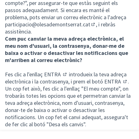
compte?", per assegurar-te que estàs seguint els
passos adequadament. Si encara es manté el
problema, pots enviar un correu electrònic a l'adreça
participacio@olesademontserrat.cat
, i rebràs
(Obrir en una pestan
assistència.
Com puc canviar la meva adreça electrònica, el
meu nom d'usuari, la contrasenya, donar-me de
baixa o activar o desactivar les notificacions que
m'arriben al correu electrònic?
Fes clic a l'enllaç
ENTRA
introdueix la teva adreça
(Enllaç extern)
electrònica i la contrasenya, i prem el botó
ENTRA
.
(Enllaç
Un cop fet això, fes clic a l'enllaç "El meu compte", on
trobaràs totes les opcions que et permetran canviar la
teva adreça electrònica, nom d'usuari, contrasenya,
donar-te de baixa o activar o desactivar les
notificacions. Un cop fet el canvi adequat, assegura't
de fer clic al botó "Desa els canvis".