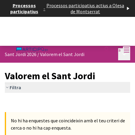
Processos
Processos participatius actius a Olesa
-
participatius
de Montserrat
Menú
Entra
Menú p
Sant Jordi 2026
/
Valorem el Sant Jordi
Valorem el Sant Jordi
Filtra
No hi ha enquestes que coincideixin amb el teu criteri de
cerca o no hi ha cap enquesta.