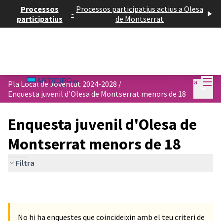
Processos
Processos participatius actius a Olesa
-
participatius
de Montserrat
Menú
Entra
Pla Local de Joventut 2024-2028
/
Menú p
Enquesta juvenil d'Olesa de Montserrat menors de 18
Enquesta juvenil d'Olesa de
Montserrat menors de 18
Filtra
No hi ha enquestes que coincideixin amb el teu criteri de