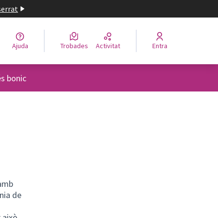
serrat
Ajuda
Trobades
Activitat
Entra
s bonic
 amb
ania de
 això