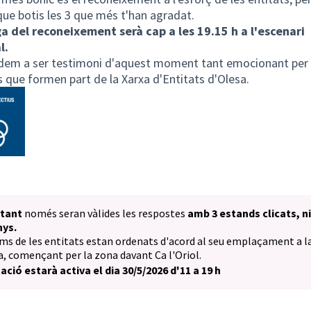
ue botis les 3 que més t'han agradat.
a del reconeixement serà cap a les 19.15 h a l'escenari
l.
dem a ser testimoni d'aquest moment tant emocionant per 
 que formen part de la Xarxa d'Entitats d'Olesa.
tant
només seran vàlides les respostes
amb 3 estands clicats, n
nys.
ms de les entitats estan ordenats d'acord al seu emplaçament a l
, començant per la zona davant Ca l'Oriol.
ació estarà activa el dia 30/5/2026 d'11 a 19 h