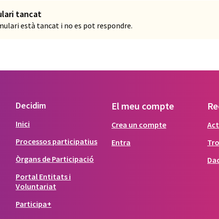
lari tancat
mulari està tancat i no es pot respondre.
Decidim
El meu compte
Re
Inici
Crea un compte
Act
Processos participatius
Entra
Tr
Òrgans de Participació
Dad
Portal Entitats i
Voluntariat
Participa+