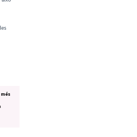
les
i més
a