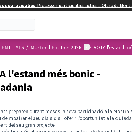
os participatius
-
Processos participatius actius a Olesa de Mont
Menú d'usuari
'ENTITATS
/
Mostra d'Entitats 2026
/
VOTA l'estand mé
A l'estand més bonic -
tadania
tats preparen durant mesos la seva participació a la Mostra
u de mostrar el seu dia a dia i oferir l'oportunitat a la ciutad
art del seu gran projecte.
 més bonic és el reconeixement a l'esforç de les entitats, per