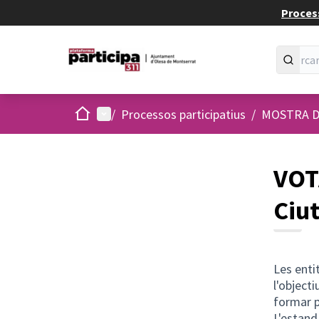
Process
Inici
Menú principal
/
Processos participatius
/
MOSTRA D
VOT
Ciu
Les enti
l'objecti
formar p
L'estand