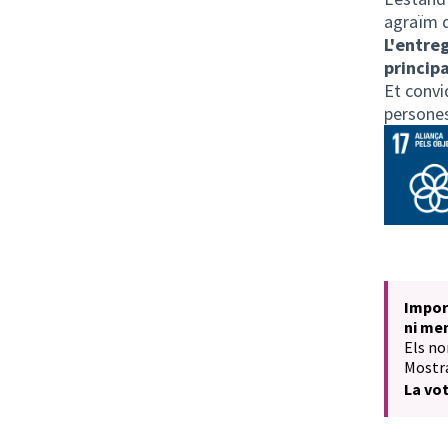
agraïm q
L'entreg
principa
Et convi
persones
Impor
ni me
Els no
Mostra
La vot