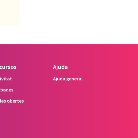
cursos
Ajuda
ivitat
Ajuda general
obades
es obertes