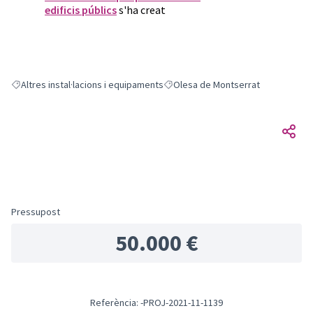
edificis públics
s'ha creat
Altres instal·lacions i equipaments
Olesa de Montserrat
Resultats en filtrar per: Altres instal·lacions i equipaments
Resultats en filtrar per: Olesa de M
Pressupost
50.000 €
Referència: -PROJ-2021-11-1139