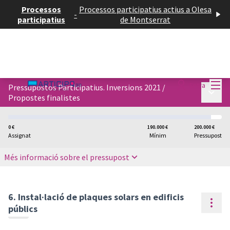
Processos
Processos participatius actius a Olesa
-
participatius
de Montserrat
Menú
Entra
Pressupostos Participatius. Inversions 2021
/
Menú p
Propostes finalistes
0 €
190.000 €
200.000 €
Assignat
Mínim
Pressupost
Més informació sobre el pressupost
6. Instal·lació de plaques solars en edificis
Cont
públics