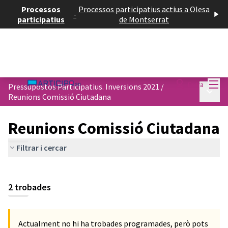
Processos
Processos participatius actius a Olesa
-
participatius
de Montserrat
Menú
Entra
Pressupostos Participatius. Inversions 2021
/
Menú p
Reunions Comissió Ciutadana
Reunions Comissió Ciutadana
Filtrar i cercar
2 trobades
Actualment no hi ha trobades programades, però pots