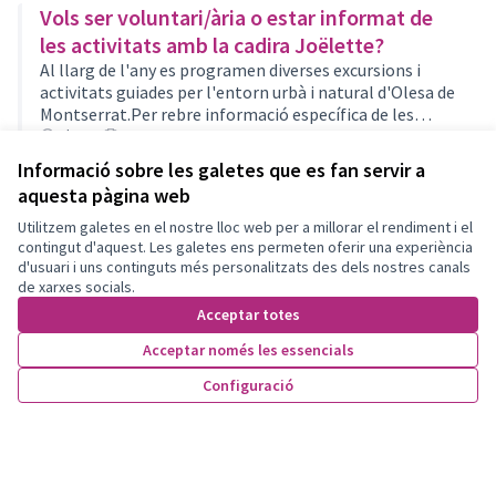
Vols ser voluntari/ària o estar informat de
les activitats amb la cadira Joëlette?
Al llarg de l'any es programen diverses excursions i
activitats guiades per l'entorn urbà i natural d'Olesa de
Montserrat.Per rebre informació específica de les
futures sortides i activitats guiades amb la cadira
Oberta
7 preguntes
Joëlette cal omplir els seg…
Informació sobre les galetes que es fan servir a
aquesta pàgina web
Utilitzem galetes en el nostre lloc web per a millorar el rendiment i el
contingut d'aquest. Les galetes ens permeten oferir una experiència
d'usuari i uns continguts més personalitzats des dels nostres canals
de xarxes socials.
Acceptar totes
Acceptar només les essencials
Termes i condicions d'ús
Configuració
Configuració de les galetes
Participa Olesa de Montserrat a X
Participa Olesa de Montserrat a Facebook
Participa Olesa de Montserrat a Instagram
Participa Olesa de Montserrat a YouTube
(Enllaç extern)
(Enllaç extern)
(Enllaç extern)
(Enllaç extern)