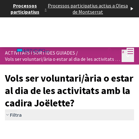
Processos
Processos participatius actius a Olesa
-
participatius
de Montserrat
Menú
Entra
ACTIVITATS I SORTIDES GUIADES
/
Menú p
Vols ser voluntari/ària o estar al dia de les activitats amb la cadira Joëlette?
Vols ser voluntari/ària o estar
al dia de les activitats amb la
cadira Joëlette?
Filtra