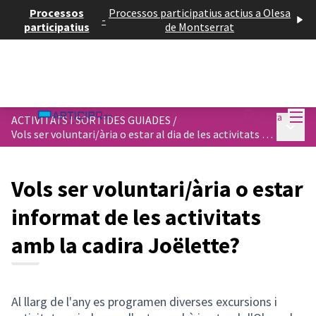
Processos
Processos participatius actius a Olesa
-
participatius
de Montserrat
Menú
Entra
ACTIVITATS I SORTIDES GUIADES
/
Menú p
Vols ser voluntari/ària o estar al dia de les activitats amb la cadira Joëlette?
Vols ser voluntari/ària o estar
informat de les activitats
amb la cadira Joëlette?
Al llarg de l'any es programen diverses excursions i