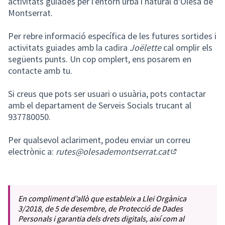
activitats guiades per l'entorn urbà i natural d'Olesa de
Montserrat.
Per rebre informació específica de les futures sortides i
activitats guiades amb la cadira
Joëlette
cal omplir els
següents punts. Un cop omplert, ens posarem en
contacte amb tu.
Si creus que pots ser usuari o usuària, pots contactar
amb el departament de Serveis Socials trucant al
937780050.
Per qualsevol aclariment, podeu enviar un correu
electrònic a:
rutes@olesademontserrat.cat
(Obrir en una 
En compliment d’allò que estableix a Llei Orgànica
3/2018, de 5 de desembre, de Protecció de Dades
Personals i garantia dels drets digitals, així com al