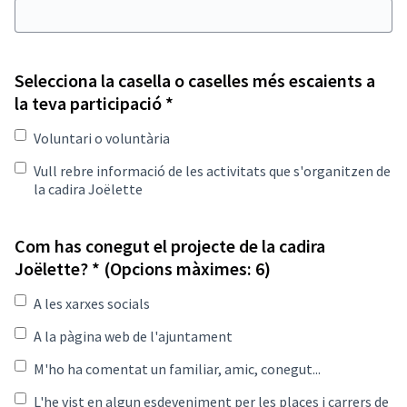
Selecciona la casella o caselles més escaients a
Obligatori
la teva participació
*
Voluntari o voluntària
Vull rebre informació de les activitats que s'organitzen de
la cadira Joëlette
Com has conegut el projecte de la cadira
Obligatori
Joëlette?
*
(Opcions màximes: 6)
A les xarxes socials
A la pàgina web de l'ajuntament
M'ho ha comentat un familiar, amic, conegut...
L'he vist en algun esdeveniment per les places i carrers de