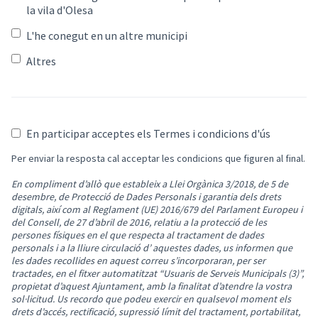
la vila d'Olesa
L'he conegut en un altre municipi
Altres
En participar acceptes els Termes i condicions d'ús
Per enviar la resposta cal acceptar les condicions que figuren al final.
En compliment d’allò que estableix a Llei Orgànica 3/2018, de 5 de
desembre, de Protecció de Dades Personals i garantia dels drets
digitals, així com al Reglament (UE) 2016/679 del Parlament Europeu i
del Consell, de 27 d’abril de 2016, relatiu a la protecció de les
persones físiques en el que respecta al tractament de dades
personals i a la lliure circulació d’ aquestes dades, us informen que
les dades recollides en aquest correu s’incorporaran, per ser
tractades, en el fitxer automatitzat “Usuaris de Serveis Municipals (3)”,
propietat d’aquest Ajuntament, amb la finalitat d’atendre la vostra
sol·licitud. Us recordo que podeu exercir en qualsevol moment els
drets d’accés, rectificació, supressió límit del tractament, portabilitat,