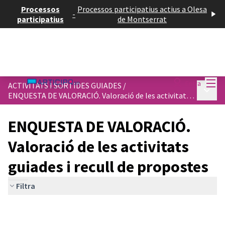
Processos
Processos participatius actius a Olesa
-
participatius
de Montserrat
Menú
Entra
ACTIVITATS I SORTIDES GUIADES
/
Menú p
ENQUESTA DE VALORACIÓ. Valoració de les activitats guiades i recull de propostes
ENQUESTA DE VALORACIÓ.
Valoració de les activitats
guiades i recull de propostes
Filtra