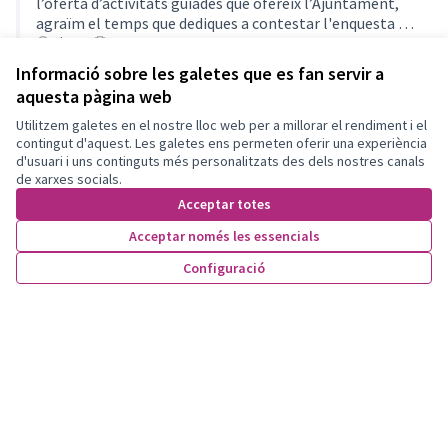
l’oferta d’activitats guiades que ofereix l’Ajuntament,
agraïm el temps que dediques a contestar l'enquesta de
millora i satisfacció d'aquesta activitat.
Oberta
22 preguntes
Informació sobre les galetes que es fan servir a
aquesta pàgina web
Utilitzem galetes en el nostre lloc web per a millorar el rendiment i el
contingut d'aquest. Les galetes ens permeten oferir una experiència
d'usuari i uns continguts més personalitzats des dels nostres canals
de xarxes socials.
Acceptar totes
Acceptar només les essencials
Configuració
Termes i condicions d'ús
Configuració de les galetes
Participa Olesa de Montserrat a X
Participa Olesa de Montserrat a Facebook
Participa Olesa de Montserrat a Instagram
Participa Olesa de Montserrat a YouTube
(Enllaç extern)
(Enllaç extern)
(Enllaç extern)
(Enllaç extern)
Amb llicènc
(Enllaç exte
(Enllaç extern)
Web creada amb
programari lliure
.