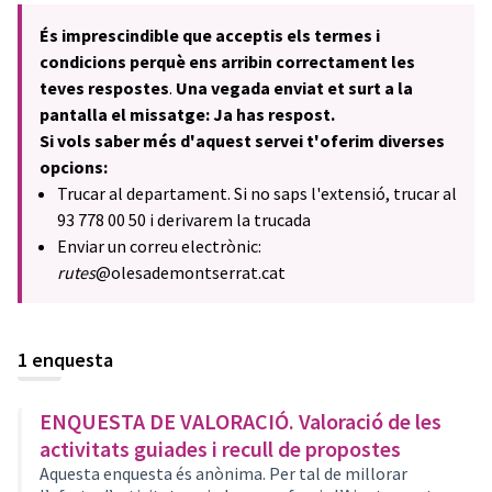
És imprescindible que acceptis els termes i
condicions perquè ens arribin correctament les
teves respostes
.
Una vegada enviat et surt a la
pantalla el missatge: Ja has respost.
Si vols saber més d'aquest servei t'oferim diverses
opcions:
Trucar al departament. Si no saps l'extensió, trucar al
93 778 00 50 i derivarem la trucada
Enviar un correu electrònic:
rutes
@olesademontserrat.cat
1 enquesta
ENQUESTA DE VALORACIÓ. Valoració de les
activitats guiades i recull de propostes
Aquesta enquesta és anònima. Per tal de millorar