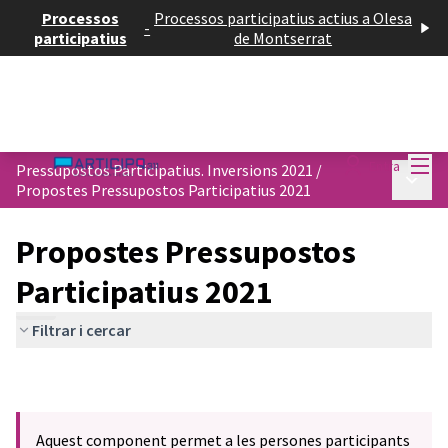
Processos
Processos participatius actius a Olesa
-
participatius
de Montserrat
Menú
Entra
Pressupostos Participatius. Inversions 2021
/
Menú p
Propostes Pressupostos Participatius 2021
Propostes Pressupostos
Participatius 2021
Filtrar i cercar
Aquest component permet a les persones participants