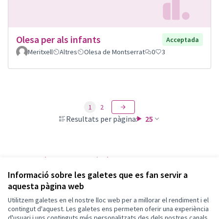
Olesa per als infants
Acceptada
Meritxell
Altres
Olesa de Montserrat
0
3
1
2
Resultats per pàgina:
25
Veure totes les propostes retirades
Informació sobre les galetes que es fan servir a
aquesta pàgina web
Utilitzem galetes en el nostre lloc web per a millorar el rendiment i el
Termes i condicions d'ús
contingut d'aquest. Les galetes ens permeten oferir una experiència
Configuració de les galetes
d'usuari i uns continguts més personalitzats des dels nostres canals