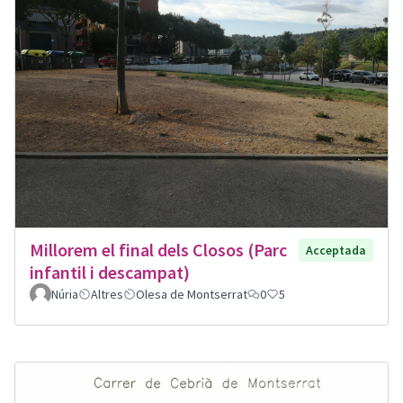
Millorem el final dels Closos (Parc
Acceptada
infantil i descampat)
Núria
Altres
Olesa de Montserrat
0
5