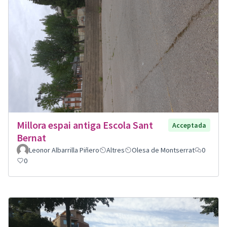
Millora espai antiga Escola Sant
Acceptada
Bernat
Leonor Albarrilla Piñero
Altres
Olesa de Montserrat
0
0