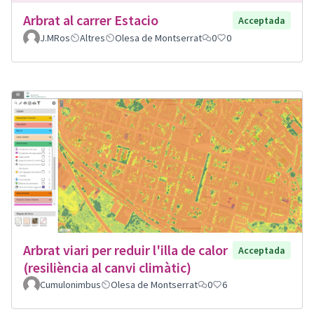
Arbrat al carrer Estacio
Acceptada
J.MRos
Altres
Olesa de Montserrat
0
0
Arbrat viari per reduir l'illa de calor
Acceptada
(resiliència al canvi climàtic)
Cumulonimbus
Olesa de Montserrat
0
6