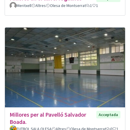
Meritxell
Altres
Olesa de Montserrat
1
1
Millores per al Pavelló Salvador
Acceptada
Boada.
FUTBOL SALA OLESA
Altres
Olesa de Montserrat
0
1