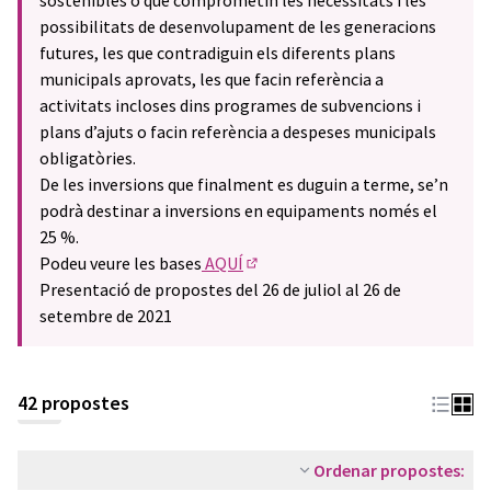
sostenibles o que comprometin les necessitats i les
possibilitats de desenvolupament de les generacions
futures, les que contradiguin els diferents plans
municipals aprovats, les que facin referència a
activitats incloses dins programes de subvencions i
plans d’ajuts o facin referència a despeses municipals
obligatòries.
De les inversions que finalment es duguin a terme, se’n
podrà destinar a inversions en equipaments només el
25 %.
Podeu veure les bases
AQUÍ
(Enllaç extern)
Presentació de propostes del 26 de juliol al 26 de
setembre de 2021
42 propostes
Ordenar propostes: