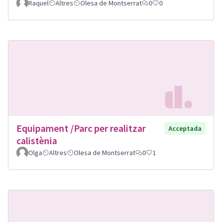
Raquel
Altres
Olesa de Montserrat
0
0
Equipament /Parc per realitzar
Acceptada
calistènia
Olga
Altres
Olesa de Montserrat
0
1