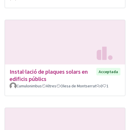
Instal·lació de plaques solars en
Acceptada
edificis públics
Cumulonimbus
Altres
Olesa de Montserrat
0
1