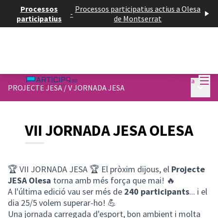
Processos
Processos participatius actius a Olesa
-
participatius
de Montserrat
Menú
Entra
Menú p
PROJECTE JESA
/
V JORNADA JESA
VII JORNADA JESA OLESA
🏆 VII JORNADA JESA 🏆 El pròxim dijous, el
Projecte
JESA Olesa
torna amb més força que mai! 🔥
A l'última edició vau ser més de
240 participants
... i el
dia 25/5 volem superar-ho! 💪
Una jornada carregada d'esport, bon ambient i molta