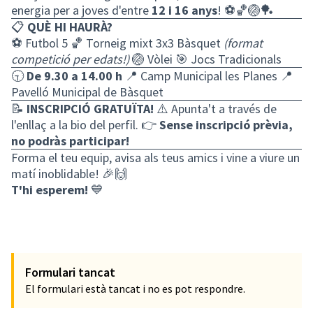
energia per a joves d'entre
12 i 16 anys
! ⚽🏀🏐🏓
📋
QUÈ HI HAURÀ?
⚽ Futbol 5 🏀 Torneig mixt 3x3 Bàsquet
(format
competició per edats!)
🏐 Vòlei 🎯 Jocs Tradicionals
🕤
De 9.30 a 14.00 h
📍 Camp Municipal les Planes 📍
Pavelló Municipal de Bàsquet
📝
INSCRIPCIÓ GRATUÏTA!
⚠️ Apunta't a través de
l'enllaç a la bio del perfil. 👉
Sense inscripció prèvia,
no podràs participar!
Forma el teu equip, avisa als teus amics i vine a viure un
matí inoblidable! 🎉🙌
T'hi esperem!
💙
Formulari tancat
El formulari està tancat i no es pot respondre.